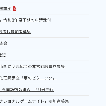
解講座
」令和8年度下期の申請受付
民謡流し参加者募集
談会
発行
市国際交流協会の非常勤職員を募集
文化理解講座「夏のピクニック」
、外国語情報紙６，7月号発行
ナショナルゲームナイト」参加者募集