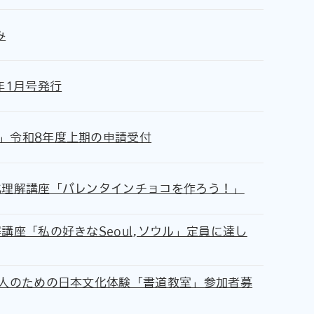
み
年1月号発行
」令和8年度上期の申請受付
化理解講座「バレンタインチョコを作ろう！」
講座「私の好きなSeoul,ソウル」定員に達し
国人のための日本文化体験「書道教室」参加者募