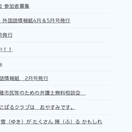
会 参加者募集
、外国語情報紙4月＆5月号発行
号発行
中！！
み
語情報紙 2月号発行
国籍市民等のための弁護士無料相談会
こぱるクラブは おやすみです。
雪（ゆき）が たくさん 降（ふ）る かもしれ