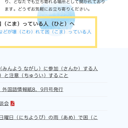
り、どなたでも立ち寄れる場所として開かれており
ます。どうぞお気軽にお立ち寄りください。
困（こま）っている人（ひと）へ
などが壊（こわ）れて困（こま）っている人
（みんよう ながし）に参加（さんか）する人
）と注意（ちゅうい）すること
、外国語情報紙8，9月号発行
談会
）日曜日（にちようび）の雨（あめ）で困（こ