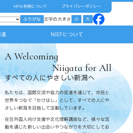
HPの利用について
プライバシーポリシー
文字の大きさ
ふりがな
小
大
推進
NIEFについて
A Welcoming 
Niigata for All
すべての人にやさしい新潟へ
私たちは、国際交流や協力の促進を通じて、市民と
世界をつなぐ「かけはし」として、すべての人にや
さしい新潟を目指して活動しています。
在住外国人向け支援や文化理解講座など、様々な活
動を通じた新しい出会いやつながりを大切にしてお