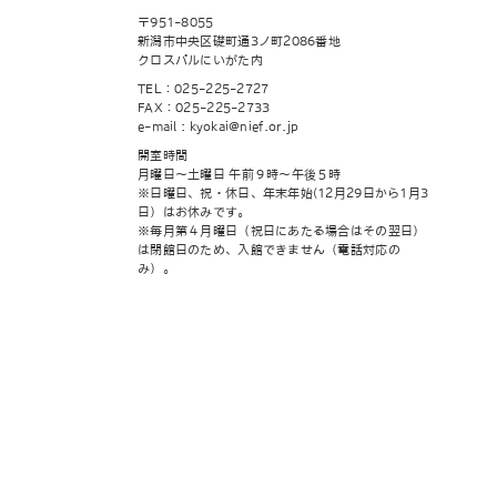
〒951-8055
新潟市中央区礎町通3ノ町2086番地
クロスパルにいがた内
TEL：025-225-2727
FAX：025-225-2733
e-mail : kyokai@nief.or.jp
開室時間
月曜日～土曜日 午前９時～午後５時
※日曜日、祝・休日、年末年始(12月29日から1月3
日）はお休みです。
※毎月第４月曜日（祝日にあたる場合はその翌日）
は閉館日のため、入館できません（電話対応の
み）。