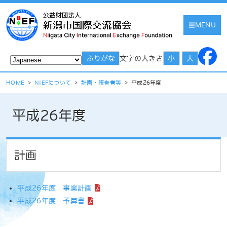
MENU
文字の大きさ
ふりがな
小
大
HOME
>
NIEFについて
>
計画・報告書等
>
平成26年度
平成26年度
計画
平成26年度 事業計画
平成26年度 予算書