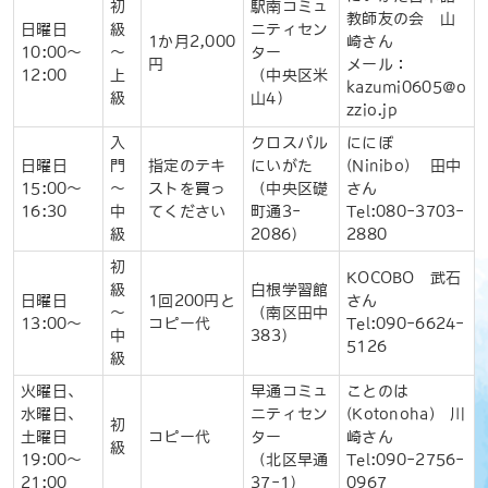
初
駅南コミュ
教師友の会 山
日曜日
級
ニティセン
1か
月
2,000
崎さん
10:00～
～
ター
円
メール：
12:00
上
（中央区米
kazumi0605@o
級
山4）
zzio.jp
入
クロスパル
ににぼ
日曜日
門
指定のテキ
にいがた
(Ninibo) 田中
15:00～
～
ストを買っ
（中央区礎
さん
16:30
中
てください
町通3-
Tel:080-3703-
級
2086）
2880
初
KOCOBO 武石
級
白根学習館
日曜日
1回200円と
さん
～
（南区田中
13:00～
コピー代
Tel:090-6624-
中
383）
5126
級
火曜日、
早通コミュ
ことのは
水曜日、
ニティセン
(Kotonoha) 川
初
土曜日
コピー代
ター
崎さん
級
19:00～
（北区早通
Tel:090-2756-
21:00
37-1）
0967