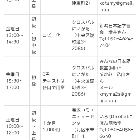
津東町2）
kotumy@gmail.
級
com
初
クロスパル
級
新潟日本語学習
金曜日
にいがた
、
会 増井さん
13:00～
コピー代
（中央区礎
初
Tel:090-4624-
14:30
町通3-
中
7404
2086）
級
みんなの日本語
クロスパル
教室(Min-
金曜日
0円
にいがた
nichi) 込山さ
初
15:30～
テキストは
（中央区礎
ん
級
17:00
各自で用意
町通3-
メール：
2086）
kmyma2s@gm
ail.com
葛塚コミュ
初
ニティーセ
いろは(Iroha)に
土曜日
級
１か月
ンター
ほん語教室
10:00～
～
1,000円
（北区東栄
Tel:080-4058-
12:00
上
町1-1-
6640
級