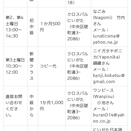
18）
なごみ
クロスパル
第2、第4
(Nagomi) 竹内
初
にいがた
土曜日
１か月500
さん
中
（中央区礎
13:00〜
円
メール：
級
町通3-
14:30
lunaticsme＠
2086）
yahoo.ne.jp
ニイガタヤポニ
新
クロスパル
カ(Yaponika)
第3土曜日
聞
にいがた
纐纈さん
10:30～
ク
コピー代
（中央区礎
メール：
12:00
ラ
町通3-
kenji.koketsu@
ス
2086）
gmail.com
ワンピース
クロスパル
直接お問
中
(Wanpisu)
にいがた
い合わせ
級
1か
月
1,000
小池さん
（中央区礎
くださ
か
円
メール：
町通3-
い。
ら
buran014@yah
2086）
oo.co.jp
にいがた日本語