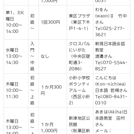
1,000円
0031
わをん
第1、3火
初
東区プラザ
(waon)Ⅱ 竹中
曜日
級
1回300円
（東区下木
さん
10:00～
〜
戸1
-
4
-
1）
Tel:025-277-
14:00
3621
入
クロスパル
新潟日本語会話
水曜日
門
にいがた
教室
13:00～
〜
なし
（中央区礎
渡邉さん
14:30
中
町通3-
Tel:070-5544-
級
2086）
8527
初
小針小学校
こんにちは
木曜日
級
ボランティ
(Kon-nichiwa)
１か月300
10:00～
～
アルーム
日本語 若槻さん
円
11:30
上
（西区小針
Tel:080-8431-
級
2）
0310
あきは(Akiha)日
初
新津地区公
本語教室 田村
木曜日
級
１か
月
民館
さん
13:00～
～
1,000円
（秋葉区新
メール：
15:00
上