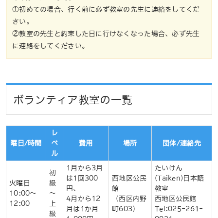
①初めての場合、行く前に必ず教室の先生に連絡をしてくだ
さい。
②教室の先生と約束した日に行けなくなった場合、必ず先生
に連絡をしてください。
ボランティア教室の一覧
レ
曜日/時間
ベ
費用
場所
団体/連絡先
ル
1月から3月
たいけん
初
は1回300
西地区公民
(Taiken)日本語
火曜日
級
円、
館
教室
10:00～
～
4月から12
（西区内野
西地区公民館
12:00
上
月は1か月
町603）
Tel:025-261-
級