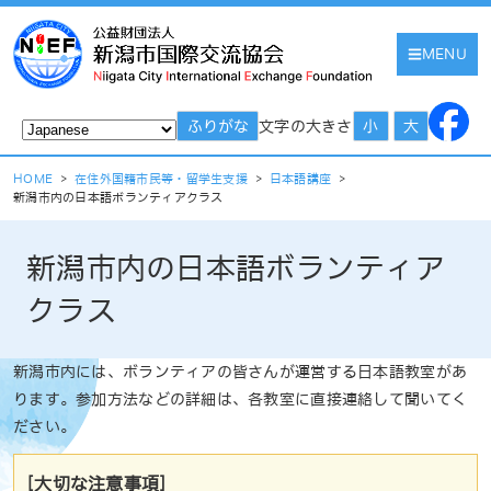
MENU
文字の大きさ
ふりがな
小
大
HOME
>
在住外国籍市民等・留学生支援
>
日本語講座
>
新潟市内の日本語ボランティアクラス
新潟市内の日本語ボランティア
クラス
新潟市内には、ボランティアの皆さんが運営する日本語教室があ
ります。参加方法などの詳細は、各教室に直接連絡して聞いてく
ださい。
[大切な注意事項]