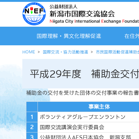
国際理解・異文化理解促進
在住
HOME
>
国際交流・協力活動推進
>
市民国際活動促進補助
平成29年度 補助金交
補助金の交付を受けた団体の交付事業の報告書
事業主体
1
ボランティアグループエンラントン
2
国際交流講演会実行委員会
3
公益財団法人AFS日本協会 新潟支部