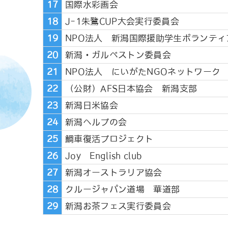
17
国際水彩画会
18
J-1朱鷺CUP大会実行委員会
19
NPO法人 新潟国際援助学生ボランティ
20
新潟・ガルベストン委員会
21
NPO法人 にいがたNGOネットワーク
22
（公財）AFS日本協会 新潟支部
23
新潟日米協会
24
新潟ヘルプの会
25
鯛車復活プロジェクト
26
Joy English club
27
新潟オーストラリア協会
28
クルージャパン道場 華道部
29
新潟お茶フェス実行委員会