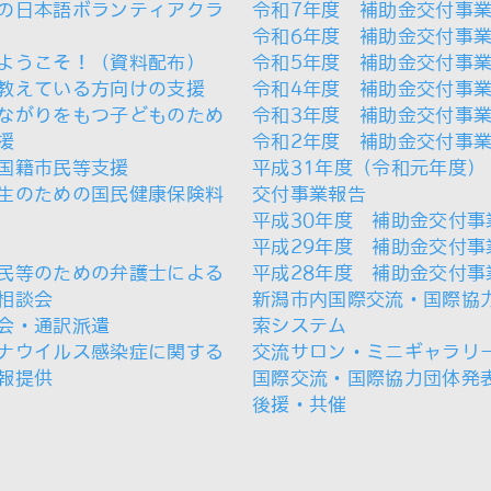
の日本語ボランティアクラ
令和7年度 補助金交付事
令和6年度 補助金交付事
ようこそ！（資料配布）
令和5年度 補助金交付事
教えている方向けの支援
令和4年度 補助金交付事
ながりをもつ子どものため
令和3年度 補助金交付事
援
令和2年度 補助金交付事
国籍市民等支援
平成31年度（令和元年度）
生のための国民健康保険料
交付事業報告
平成30年度 補助金交付事
平成29年度 補助金交付事
民等のための弁護士による
平成28年度 補助金交付事
相談会
新潟市内国際交流・国際協
会・通訳派遣
索システム
ナウイルス感染症に関する
交流サロン・ミニギャラリ
報提供
国際交流・国際協力団体発
後援・共催