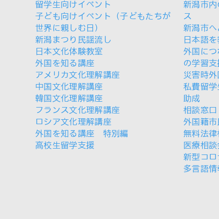
留学生向けイベント
新潟市内
子ども向けイベント（子どもたちが
ス
世界に親しむ日）
新潟市へ
新潟まつり民謡流し
日本語を
日本文化体験教室
外国につ
外国を知る講座
の学習支
アメリカ文化理解講座
災害時外
中国文化理解講座
私費留学
韓国文化理解講座
助成
フランス文化理解講座
相談窓口
ロシア文化理解講座
外国籍市
外国を知る講座 特別編
無料法律
高校生留学支援
医療相談
新型コロ
多言語情