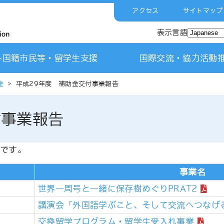
アクセス
サイトマップ
表示言語
外国籍市民等・留学生支援
国際交流・協力活動
金
>
平成29年度 補助金交付事業報告
付事業報告
です。
事業名
世界一周号と一緒に保存樹めぐりPRAT2
講演会「外国語学ぶこと、そして交流へつなげ
交換留学プログラム・留学生受入れ事業