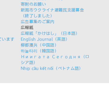
寄附のお願い
新潟市ウクライナ避難民支援募金
（終了しました）
広告募集のご案内
広報紙
広報紙「かけはし」（日本語）
ています
English Journal（英語）
柳都漫兴（中国語）
하눌타리（韓国語）
Ниигата Сегодня（ロ
シア語）
Nhịp cầu kết nối（ベトナム語）