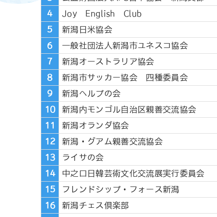
4
Joy English Club
5
新潟日米協会
6
一般社団法人新潟市ユネスコ協会
7
新潟オーストラリア協会
8
新潟市サッカー協会 四種委員会
9
新潟ヘルプの会
10
新潟内モンゴル自治区親善交流協会
11
新潟オランダ協会
12
新潟・グアム親善交流協会
13
ライサの会
14
中之口日韓芸術文化交流展実行委員会
15
フレンドシップ・フォース新潟
16
新潟チェス倶楽部