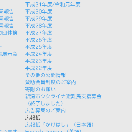
平成31年度/令和元年度
業報告
平成30年度
業報告
平成29年度
業報告
平成28年度
力団体検
平成27年度
平成26年度
ー
平成25年度
表展示会
平成24年度
平成23年度
平成22年度
その他の公開情報
賛助会員制度のご案内
寄附のお願い
新潟市ウクライナ避難民支援募金
（終了しました）
広告募集のご案内
広報紙
広報紙「かけはし」（日本語）
ています
English Journal（英語）