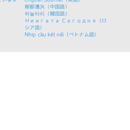
柳都漫兴（中国語）
하눌타리（韓国語）
Ниигата Сегодня（ロ
シア語）
Nhịp cầu kết nối（ベトナム語）