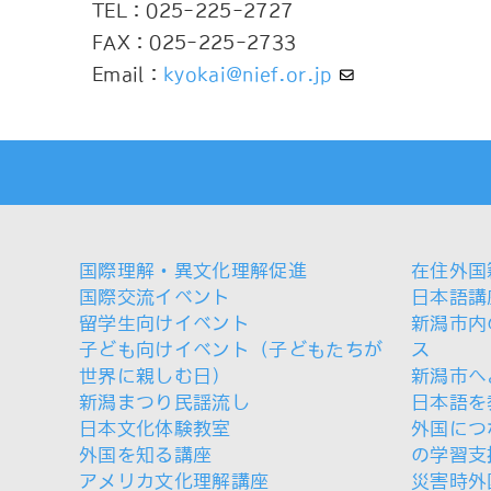
TEL：025-225-2727
FAX：025-225-2733
Email：
kyokai@nief.or.jp
国際理解・異文化理解促進
在住外国
国際交流イベント
日本語講
留学生向けイベント
新潟市内
子ども向けイベント（子どもたちが
ス
世界に親しむ日）
新潟市へ
新潟まつり民謡流し
日本語を
日本文化体験教室
外国につ
外国を知る講座
の学習支
アメリカ文化理解講座
災害時外