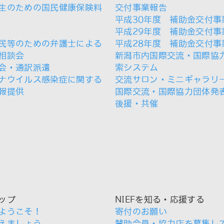
生のための国民健康保険料
交付事業報告
平成30年度 補助金交付事
平成29年度 補助金交付事
民等のための弁護士による
平成28年度 補助金交付事
相談会
新潟市内国際交流・国際協
会・通訳派遣
索システム
ナウイルス感染症に関する
交流サロン・ミニギャラリ
報提供
国際交流・国際協力団体発
後援・共催
ップ
NIEFを知る・応援する
ようこそ！
寄付のお願い
えましょう
賛助会員・協力店を募集し