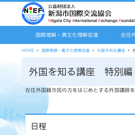
国際理解・異文化理解促進
在住
HOME
>
国際理解・異文化理解促進
>
外国を知る講座
>
外国を知る講座 特別編
在住外国籍市民の方をはじめとする外部講師を
日程