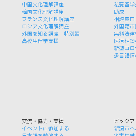
中国文化理解講座
私費留学
韓国文化理解講座
助成
フランス文化理解講座
相談窓口
ロシア文化理解講座
外国籍市
外国を知る講座 特別編
無料法律
高校生留学支援
医療相談
新型コロ
多言語情
交流・協力・支援
ピックア
イベントに参加する
新潟市へ
日本語を勉強する
災害に備