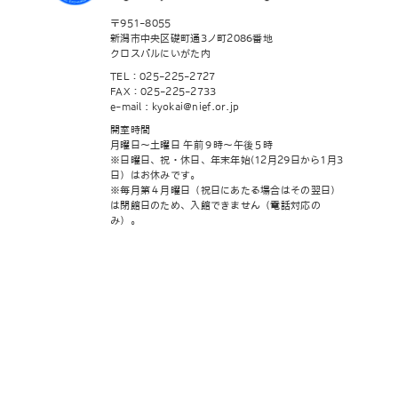
〒951-8055
新潟市中央区礎町通3ノ町2086番地
クロスパルにいがた内
TEL：025-225-2727
FAX：025-225-2733
e-mail : kyokai@nief.or.jp
開室時間
月曜日～土曜日 午前９時～午後５時
※日曜日、祝・休日、年末年始(12月29日から1月3
日）はお休みです。
※毎月第４月曜日（祝日にあたる場合はその翌日）
は閉館日のため、入館できません（電話対応の
み）。