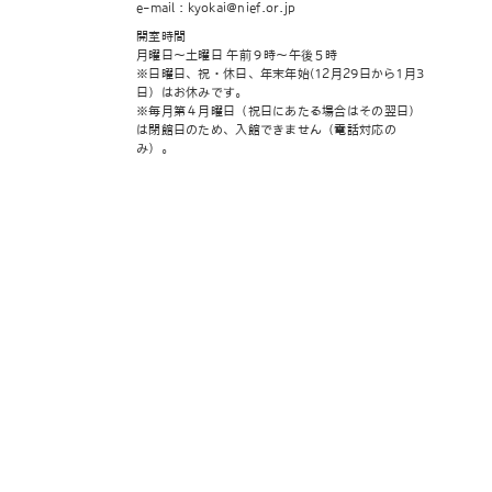
e-mail : kyokai@nief.or.jp
開室時間
月曜日～土曜日 午前９時～午後５時
※日曜日、祝・休日、年末年始(12月29日から1月3
日）はお休みです。
※毎月第４月曜日（祝日にあたる場合はその翌日）
は閉館日のため、入館できません（電話対応の
み）。