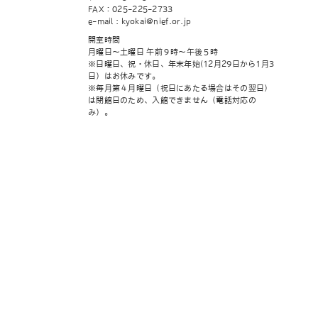
FAX：025-225-2733
e-mail : kyokai@nief.or.jp
開室時間
月曜日～土曜日 午前９時～午後５時
※日曜日、祝・休日、年末年始(12月29日から1月3
日）はお休みです。
※毎月第４月曜日（祝日にあたる場合はその翌日）
は閉館日のため、入館できません（電話対応の
み）。