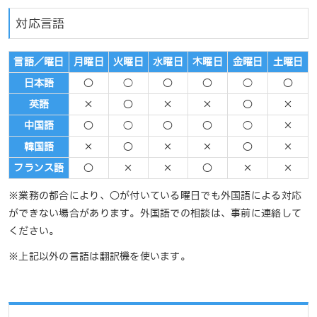
対応言語
言語／曜日
月曜日
火曜日
水曜日
木曜日
金曜日
土曜日
日本語
○
◯
○
○
◯
○
英語
×
○
×
×
○
×
中国語
○
◯
○
○
◯
×
韓国語
×
○
×
×
○
×
フランス語
○
×
×
○
×
×
※業務の都合により、○が付いている曜日でも外国語による対応
ができない場合があります。外国語での相談は、事前に連絡して
ください。
※上記以外の言語は翻訳機を使います。