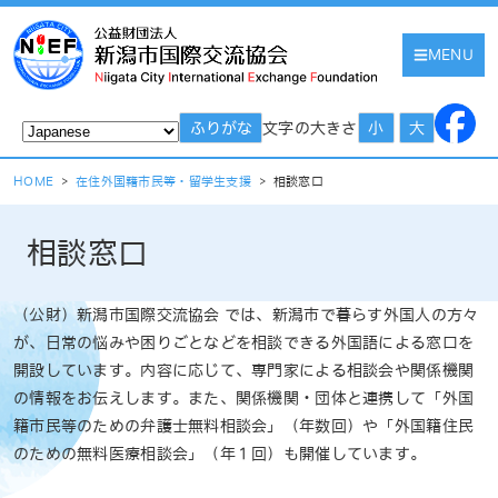
MENU
文字の大きさ
ふりがな
小
大
HOME
>
在住外国籍市民等・留学生支援
>
相談窓口
相談窓口
（公財）新潟市国際交流協会
では、新潟市で暮らす外国人の方々
が、日常の悩みや困りごとなどを相談できる外国語による窓口を
開設しています。内容に応じて、専門家による相談会や関係機関
の情報をお伝えします。また、
関係機関・団体と連携して「外国
籍市民等のための弁護士無料相談会」（年数回）や「外国籍住民
のための無料医療相談会」（年１回）も開催しています。