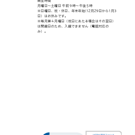
開室時間
月曜日～土曜日 午前９時～午後５時
※日曜日、祝・休日、年末年始(12月29日から1月3
日）はお休みです。
※毎月第４月曜日（祝日にあたる場合はその翌日）
は閉館日のため、入館できません（電話対応の
み）。